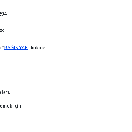
294
88
 “
BAĞIŞ YAP
” linkine
ları,
lemek için,