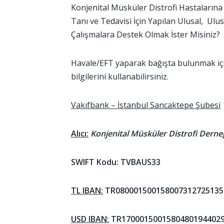
Konjenital Müsküler Distrofi Hastalarına 
Tanı ve Tedavisi İçin Yapılan Ulusal, Ulus
Çalışmalara Destek Olmak İster Misiniz?
Havale/EFT yaparak bağışta bulunmak iç
bilgilerini kullanabilirsiniz.
Vakıfbank – İstanbul Sancaktepe Şubesi
Alıcı:
Konjenital Müsküler Distrofi Derne
SWIFT Kodu: TVBAUS33
TL
IBAN:
TR080001500158007312725135
USD
IBAN:
TR1700015001580480194402