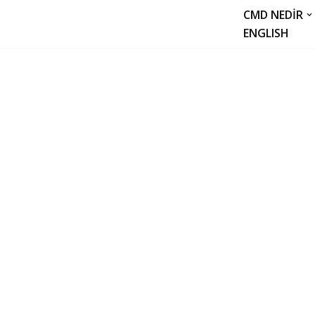
CMD NEDIR
ENGLISH
İçeriğe
geç